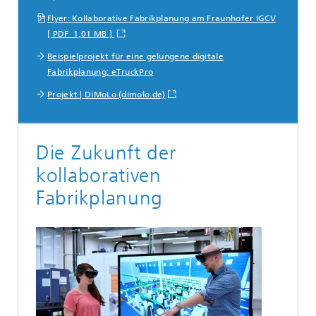
Flyer: Kollaborative Fabrikplanung am Fraunhofer IGCV
[ PDF 1,01 MB ]
Beispielprojekt für eine gelungene digitale
Fabrikplanung: eTruckPro
Projekt | DiMoLo (dimolo.de)
Die Zukunft der
kollaborativen
Fabrikplanung