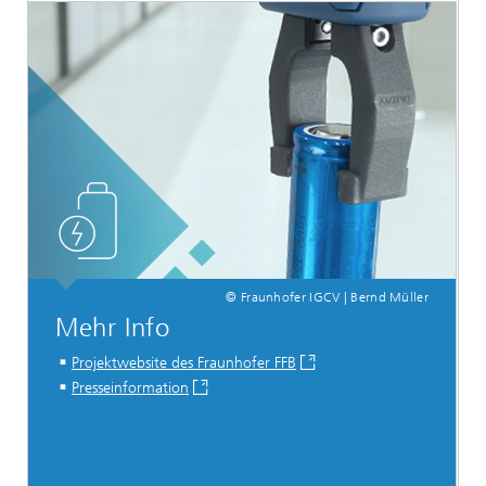
© Fraunhofer IGCV | Bernd Müller
Mehr Info
Projektwebsite des Fraunhofer FFB
Presseinformation