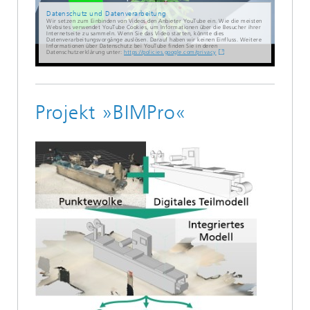
Datenschutz und Datenverarbeitung
Wir setzen zum Einbinden von Videos den Anbieter YouTube ein. Wie die meisten
Websites verwendet YouTube Cookies, um Informationen über die Besucher ihrer
Internetseite zu sammeln. Wenn Sie das Video starten, könnte dies
Datenverarbeitungsvorgänge auslösen. Darauf haben wir keinen Einfluss. Weitere
Informationen über Datenschutz bei YouTube finden Sie in deren
Datenschutzerklärung unter:
https://policies.google.com/privacy
Projekt »BIMPro«