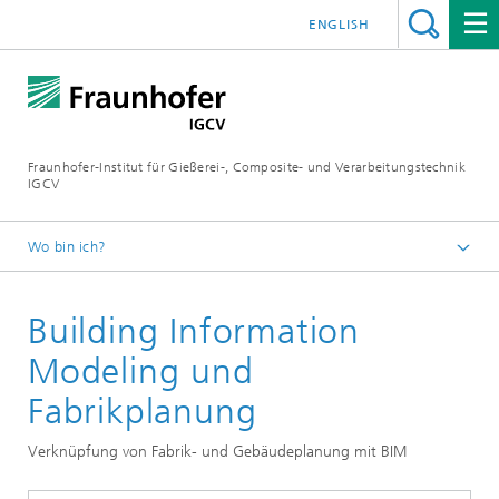
ENGLISH
Fraunhofer-Institut für Gießerei-, Composite- und Verarbeitungstechnik
IGCV
Wo bin ich?
Startseite
Building Information
Themen und Technologietransfer
Kollaborative Fabrikplanung
Modeling und
Fabrikplanung
Verknüpfung von Fabrik- und Gebäudeplanung mit BIM