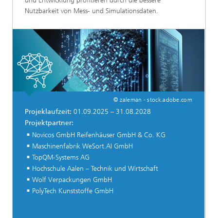
und Entwicklung profitieren durch die bessere
Nutzbarkeit von Mess- und Simulationsdaten.
© zaleman - stock.adobe.com
Projeklaufzeit:
01.09.2025 – 31.08.2028
Projektpartner:
Novicos GmbH Reifenhäuser GmbH & Co. KG
Maschinenfabrik WeSort.AI GmbH
TopQM-Systems AG
Hochschule Aalen – Technik und Wirtschaft
Wolf Verpackungen GmbH
PolyTech Kunststoffe GmbH