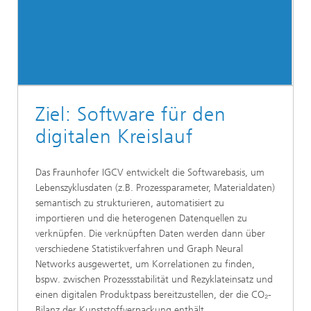
Ziel: Software für den
digitalen Kreislauf
Das Fraunhofer IGCV entwickelt die Softwarebasis, um
Lebenszyklusdaten (z.B. Prozessparameter, Materialdaten)
semantisch zu strukturieren, automatisiert zu
importieren und die heterogenen Datenquellen zu
verknüpfen. Die verknüpften Daten werden dann über
verschiedene Statistikverfahren und Graph Neural
Networks ausgewertet, um Korrelationen zu finden,
bspw. zwischen Prozessstabilität und Rezyklateinsatz und
einen digitalen Produktpass bereitzustellen, der die CO₂-
Bilanz der Kunststoffverpackung enthält.