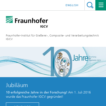
ENGLISH
Fraunhofer-Institut für Gießerei-, Composite- und Verarbeitungstechnik
IGCV
Jubiläum
10 erfolgreiche Jahre in der Forschung!
Am 1. Juli 2016
wurde das Fraunhofer IGCV gegründet!