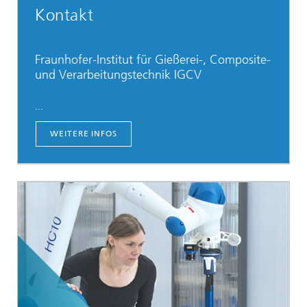
Kontakt
Fraunhofer-Institut für Gießerei-, Composite-
und Verarbeitungstechnik IGCV
...
WEITERE INFOS