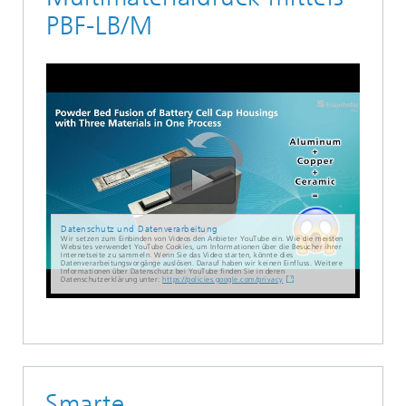
PBF-LB/M
Datenschutz und Datenverarbeitung
Wir setzen zum Einbinden von Videos den Anbieter YouTube ein. Wie die meisten
Websites verwendet YouTube Cookies, um Informationen über die Besucher ihrer
Internetseite zu sammeln. Wenn Sie das Video starten, könnte dies
Datenverarbeitungsvorgänge auslösen. Darauf haben wir keinen Einfluss. Weitere
Informationen über Datenschutz bei YouTube finden Sie in deren
Datenschutzerklärung unter:
https://policies.google.com/privacy
Smarte