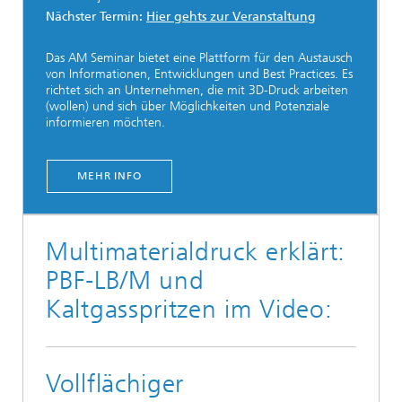
Nächster Termin:
Hier gehts zur Veranstaltung
Das AM Seminar bietet eine Plattform für den Austausch
von Informationen, Entwicklungen und Best Practices. Es
richtet sich an Unternehmen, die mit 3D-Druck arbeiten
(wollen) und sich über Möglichkeiten und Potenziale
informieren möchten.
MEHR INFO
Multimaterialdruck erklärt:
PBF‑LB/M und
Kaltgasspritzen im Video:
Vollflächiger