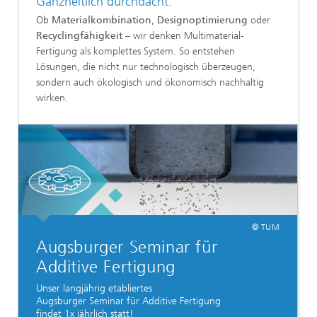
Ganzheitlich durchdacht:
Ob
Materialkombination
,
Designoptimierung
oder
Recyclingfähigkeit
– wir denken Multimaterial-
Fertigung als komplettes System. So entstehen
Lösungen, die nicht nur technologisch überzeugen,
sondern auch ökologisch und ökonomisch nachhaltig
wirken.
© TUM
Augsburger Seminar für
Additive Fertigung
Unser langjährig etabliertes
Augsburger Seminar für Additive Fertigung
findet 1x jährlich statt!