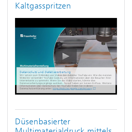
Kaltgasspritzen
Datenschutz und Datenverarbeitung
Wir setzen zum Einbinden von Videos den Anbieter YouTube ein. Wie die meisten
Websites verwendet YouTube Cookies, um Informationen über die Besucher ihrer
Internetseite zu sammeln. Wenn Sie das Video starten, könnte dies
Datenverarbeitungsvorgänge auslösen. Darauf haben wir keinen Einfluss. Weitere
Informationen über Datenschutz bei YouTube finden Sie in deren
Datenschutzerklärung unter:
https://policies.google.com/privacy
Düsenbasierter
Multimaterialdruck mittels