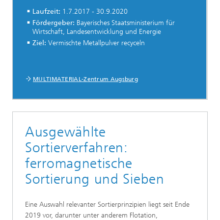
Laufzeit:
1.7.2017 - 30.9.2020
Fördergeber:
Bayerisches Staatsministerium für
Wirtschaft, Landesentwicklung und Energie
Ziel:
Vermischte Metallpulver recyceln
MULTIMATERIAL-Zentrum Augsburg
Ausgewählte
Sortierverfahren:
ferromagnetische
Sortierung und Sieben
Eine Auswahl relevanter Sortierprinzipien liegt seit Ende
2019 vor, darunter unter anderem Flotation,