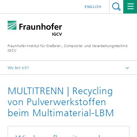
ENGLISH
Fraunhofer-Institut für Gießerei-, Composite- und Verarbeitungstechnik
IGCV
Wo bin ich?
Startseite
MULTITRENN | Recycling
Themen und Technologietransfer
Referenzprojekte
von Pulverwerkstoffen
beim Multimaterial-LBM