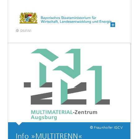
© StMWi
© Fraunhofer IGCV
Info »MULTITRENN«