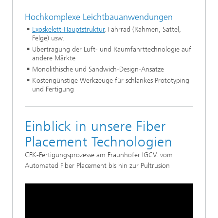
Hochkomplexe Leichtbauanwendungen
Exoskelett-Hauptstruktur
, Fahrrad (Rahmen, Sattel,
Felge) usw.
Übertragung der Luft- und Raumfahrttechnologie auf
andere Märkte
Monolithische und Sandwich-Design-Ansätze
Kostengünstige Werkzeuge für schlankes Prototyping
und Fertigung
Einblick in unsere Fiber
Placement Technologien
CFK-Fertigungsprozesse am Fraunhofer IGCV: vom
Automated Fiber Placement bis hin zur Pultrusion