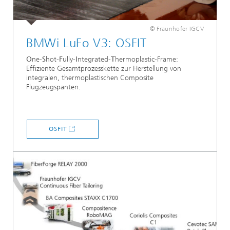
© Fraunhofer IGCV
BMWi LuFo V3: OSFIT
O
ne-
S
hot-
F
ully-
I
ntegrated-
T
hermoplastic-Frame:
Effiziente Gesamtprozesskette zur Herstellung von
integralen, thermoplastischen Composite
Flugzeugspanten.
OSFIT