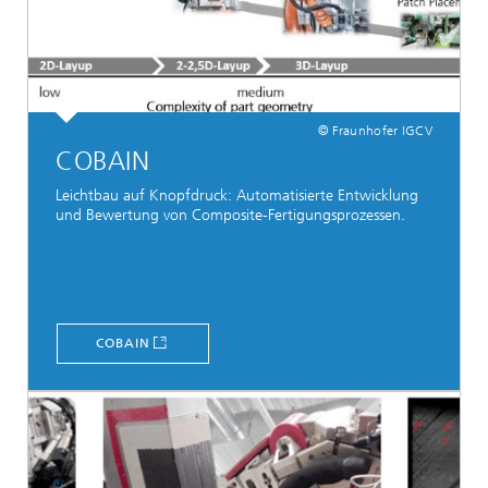
© Fraunhofer IGCV
COBAIN
Leichtbau auf Knopfdruck: Automatisierte Entwicklung
und Bewertung von Composite-Fertigungsprozessen.
COBAIN