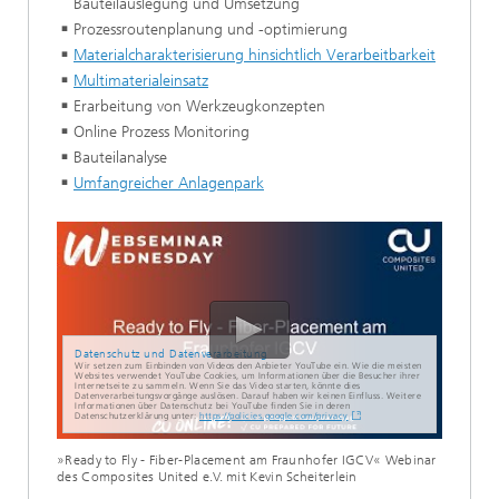
Bauteilauslegung und Umsetzung
Prozessroutenplanung und -optimierung
Materialcharakterisierung hinsichtlich Verarbeitbarkeit
Multimaterialeinsatz
Erarbeitung von Werkzeugkonzepten
Online Prozess Monitoring
Bauteilanalyse
Umfangreicher Anlagenpark
Datenschutz und Datenverarbeitung
Wir setzen zum Einbinden von Videos den Anbieter YouTube ein. Wie die meisten
Websites verwendet YouTube Cookies, um Informationen über die Besucher ihrer
Internetseite zu sammeln. Wenn Sie das Video starten, könnte dies
Datenverarbeitungsvorgänge auslösen. Darauf haben wir keinen Einfluss. Weitere
Informationen über Datenschutz bei YouTube finden Sie in deren
Datenschutzerklärung unter:
https://policies.google.com/privacy
»Ready to Fly - Fiber-Placement am Fraunhofer IGCV« Webinar
des Composites United e.V. mit Kevin Scheiterlein