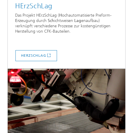
HErzSchLag
Das Projekt HErzSchLag (
H
ochautomatisierte Preform-
Erz
eugung durch
Sch
ichtweisen
Lag
enaufbau)
verknüpft verschiedene Prozesse zur kostengünstigen
Herstellung von CFK-Bauteilen.
HERZSCHLAG