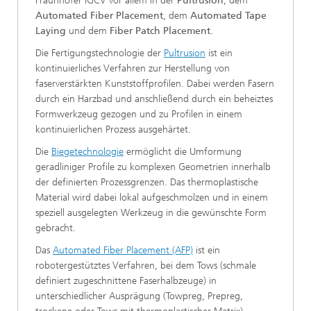
Fraunhofer IGCV vor allem in der
Pultrusion
, dem
Automated Fiber Placement
, dem
Automated Tape
Laying
und dem
Fiber Patch Placement
.
Die Fertigungstechnologie der
Pultrusion
ist ein
kontinuierliches Verfahren zur Herstellung von
faserverstärkten Kunststoffprofilen. Dabei werden Fasern
durch ein Harzbad und anschließend durch ein beheiztes
Formwerkzeug gezogen und zu Profilen in einem
kontinuierlichen Prozess ausgehärtet.
Die
Biegetechnologie
ermöglicht die Umformung
geradliniger Profile zu komplexen Geometrien innerhalb
der definierten Prozessgrenzen. Das thermoplastische
Material wird dabei lokal aufgeschmolzen und in einem
speziell ausgelegten Werkzeug in die gewünschte Form
gebracht.
Das
Automated Fiber Placement (AFP)
ist ein
robotergestütztes Verfahren, bei dem Tows (schmale
definiert zugeschnittene Faserhalbzeuge) in
unterschiedlicher Ausprägung (Towpreg, Prepreg,