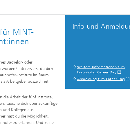
Info und Anmeldu
 für MINT-
nt:innen
ines Bachelor- oder
Weitere Informationen zum
rworben? Interessierst du dich
Fraunhofer Career Day
raunhofer-Institute im Raum
Anmeldung zum Career Day
ls Arbeitgeber auszeichnet,
 die Arbeit der fünf Institute,
gen, tausche dich über zukünftige
en und Kollegen aus
her hast du die Möglichkeit,
unhofer zu erfahren. Und keine