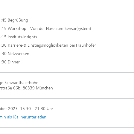
5:45 Begrüßung
7:15 Workshop - Von der Nase zum Sensor(system)
:15 Instituts-Insights
:30 Karriere-& Einstiegsmöglichkeiten bei Fraunhofer
9:30 Netzwerken
1:30 Dinner
age Schwanthalerhöhe
rstraße 66b, 80339 München
mber 2023
, 15:30 - 21:30 Uhr
min als iCal herunterladen