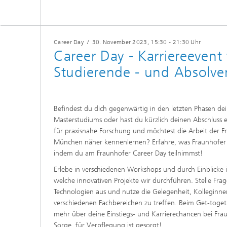
Career Day
/
30. November 2023
, 15:30 - 21:30 Uhr
Career Day - Karriereevent
Studierende - und Absolve
Befindest du dich gegenwärtig in den letzten Phasen de
Masterstudiums oder hast du kürzlich deinen Abschluss e
für praxisnahe Forschung und möchtest die Arbeit der F
München näher kennenlernen? Erfahre, was Fraunhofer a
indem du am Fraunhofer Career Day teilnimmst!
Erlebe in verschiedenen Workshops und durch Einblicke in
welche innovativen Projekte wir durchführen. Stelle Fra
Technologien aus und nutze die Gelegenheit, Kolleginn
verschiedenen Fachbereichen zu treffen. Beim Get-toget
mehr über deine Einstiegs- und Karrierechancen bei Fra
Sorge, für Verpflegung ist gesorgt!