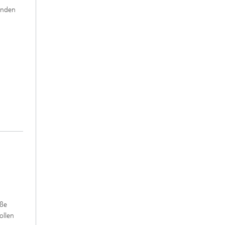
fenden
oße
ollen