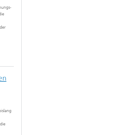
hungs-
die
 der
en
islang
die