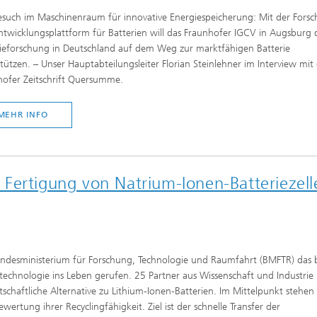
such im Maschinenraum für innovative Energiespeicherung: Mit der Forsc
twicklungsplattform für Batterien will das Fraunhofer IGCV in Augsburg 
rieforschung in Deutschland auf dem Weg zur marktfähigen Batterie
tützen. – Unser Hauptabteilungsleiter Florian Steinlehner im Interview mit
hofer Zeitschrift Quersumme.
MEHR INFO
Fertigung von Natrium-Ionen-Batteriezell
desministerium für Forschung, Technologie und Raumfahrt (BMFTR) das b
echnologie ins Leben gerufen. 25 Partner aus Wissenschaft und Industrie
schaftliche Alternative zu Lithium-Ionen-Batterien. Im Mittelpunkt stehen 
ertung ihrer Recyclingfähigkeit. Ziel ist der schnelle Transfer der