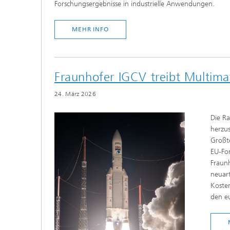
Forschungsergebnisse in industrielle Anwendungen.
MEHR INFO
Fraunhofer IGCV treibt Multima
24. März 2026
Die Ra
herzus
Großte
EU-For
Fraunh
neuart
Kosten
den e