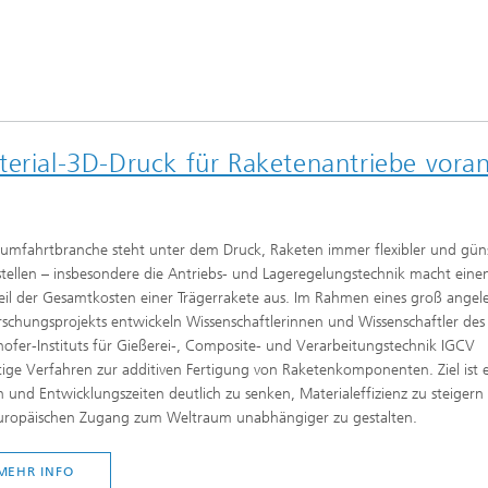
terial-3D-Druck für Raketenantriebe vora
umfahrtbranche steht unter dem Druck, Raketen immer flexibler und güns
tellen – insbesondere die Antriebs- und Lageregelungstechnik macht eine
il der Gesamtkosten einer Trägerrakete aus. Im Rahmen eines groß angel
schungsprojekts entwickeln Wissenschaftlerinnen und Wissenschaftler des
ofer-Instituts für Gießerei-, Composite- und Verarbeitungstechnik IGCV
ige Verfahren zur additiven Fertigung von Raketenkomponenten. Ziel ist e
 und Entwicklungszeiten deutlich zu senken, Materialeffizienz zu steigern
uropäischen Zugang zum Weltraum unabhängiger zu gestalten.
MEHR INFO