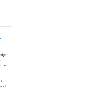
n
tiger
n
egten
s,
 und