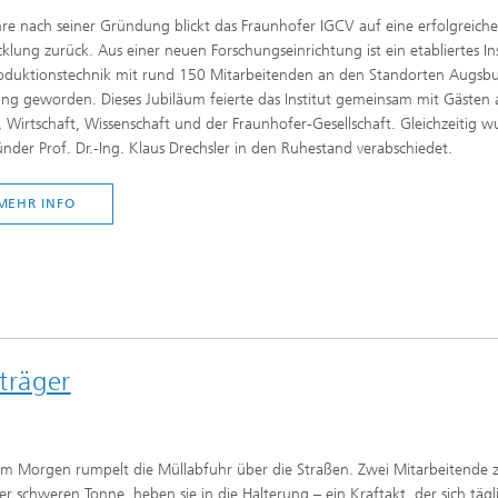
re nach seiner Gründung blickt das Fraunhofer IGCV auf eine erfolgreiche
klung zurück. Aus einer neuen Forschungseinrichtung ist ein etabliertes Ins
roduktionstechnik mit rund 150 Mitarbeitenden an den Standorten Augsb
ng geworden. Dieses Jubiläum feierte das Institut gemeinsam mit Gästen 
k, Wirtschaft, Wissenschaft und der Fraunhofer-Gesellschaft. Gleichzeitig w
nder Prof. Dr.-Ing. Klaus Drechsler in den Ruhestand verabschiedet.
MEHR INFO
träger
am Morgen rumpelt die Müllabfuhr über die Straßen. Zwei Mitarbeitende 
er schweren Tonne, heben sie in die Halterung – ein Kraftakt, der sich tägl