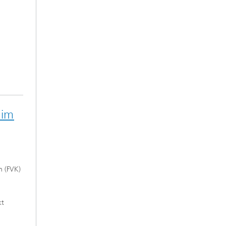
 im
n (FVK)
kt