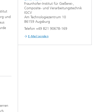
Fraunhofer-Institut für Gießerei-,
Composite- und Verarbeitungstechnik
titut
IGCV
urg und
Am Technologiezentrum 10
86159 Augsburg
aus
urde
Telefon +49 821 90678-169
E-Mail senden
zerren
ich