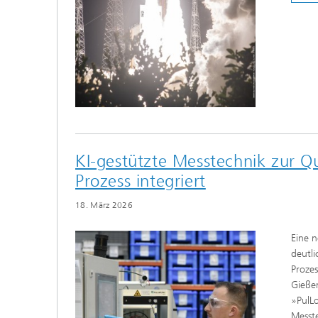
KI-gestützte Messtechnik zur Qu
Prozess integriert
18. März 2026
Eine n
deutli
Prozes
Gießer
»PulL
Messt