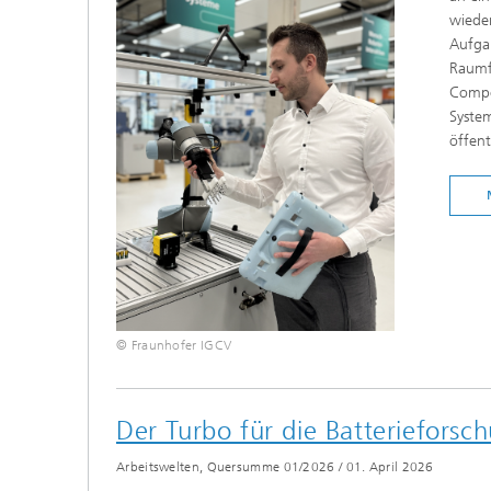
wieder
Aufga
Raumfa
Compo
Syste
öffent
© Fraunhofer IGCV
Der Turbo für die Batterieforsc
Arbeitswelten, Quersumme 01/2026
/
01. April 2026