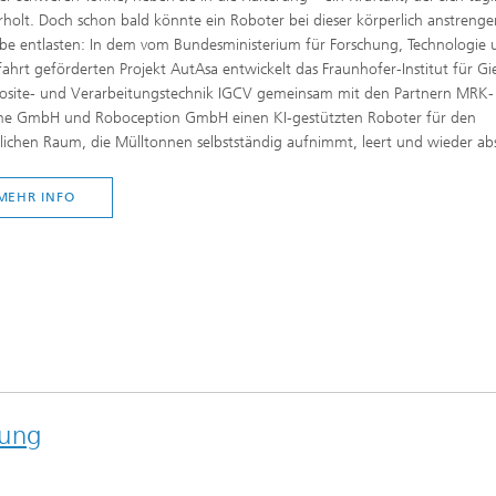
holt. Doch schon bald könnte ein Roboter bei dieser körperlich anstreng
be entlasten: In dem vom Bundesministerium für Forschung, Technologie 
hrt geförderten Projekt AutAsa entwickelt das Fraunhofer-Institut für Gie
site- und Verarbeitungstechnik IGCV gemeinsam mit den Partnern MRK-
me GmbH und Roboception GmbH einen KI-gestützten Roboter für den
lichen Raum, die Mülltonnen selbstständig aufnimmt, leert und wieder abs
MEHR INFO
hung