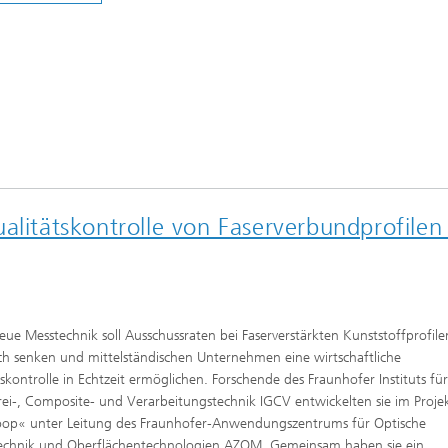
alitätskontrolle von Faserverbundprofilen
eue Messtechnik soll Ausschussraten bei Faserverstärkten Kunststoffprofile
ch senken und mittelständischen Unternehmen eine wirtschaftliche
skontrolle in Echtzeit ermöglichen. Forschende des Fraunhofer Instituts für
ei-, Composite- und Verarbeitungstechnik IGCV entwickelten sie im Proje
oop« unter Leitung des Fraunhofer-Anwendungszentrums für Optische
echnik und Oberflächentechnologien AZOM. Gemeinsam haben sie ein