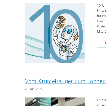
10 Jah
Entwic
für P
Garchi
Politi
Mitgrü
Vom Krümelsauger zum Tonnen
23. Juni 2026
Früh 
an ein