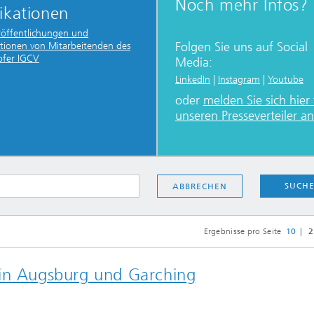
Noch mehr Infos?
ikationen
röffentlichungen und
Folgen Sie uns auf Social
ationen von Mitarbeitenden des
ofer IGCV
Media:
LinkedIn
|
Instagram
|
Youtube
oder
melden Sie sich hier 
unseren Presseverteiler an
...
SUCH
ABBRECHEN
Ergebnisse pro Seite
10
2
 in Augsburg und Garching