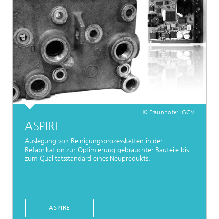
© Fraunhofer IGCV
ASPIRE
Auslegung von Reinigungsprozessketten in der
Refabrikation zur Optimierung gebrauchter Bauteile bis
zum Qualitätsstandard eines Neuprodukts.
ASPIRE