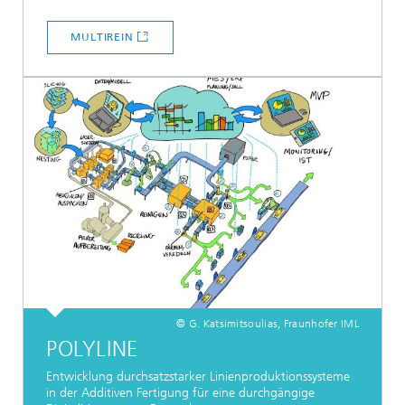
MULTIREIN
© G. Katsimitsoulias, Fraunhofer IML
POLYLINE
Entwicklung durchsatzstarker Linienproduktionssysteme
in der Additiven Fertigung für eine durchgängige