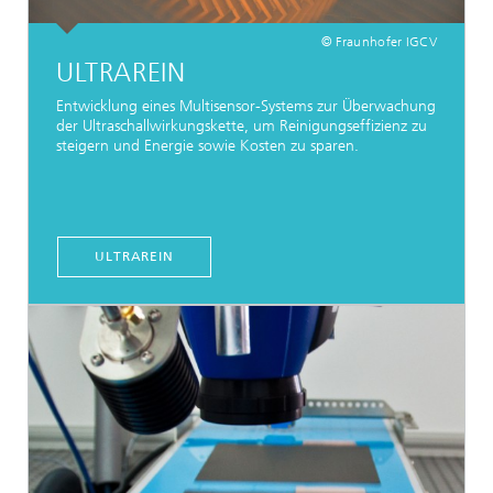
© Fraunhofer IGCV
ULTRAREIN
Entwicklung eines Multisensor-Systems zur Überwachung
der Ultraschallwirkungskette, um Reinigungseffizienz zu
steigern und Energie sowie Kosten zu sparen.
ULTRAREIN