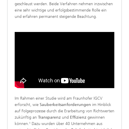
geschleust werden. Beide Verfahren nehmen inzwischen
eine sehr wichtige und erfolgsbestimmende Rolle ein
und erfahren permanent steigende Beachtung.
Im Rahmen einer Studie wird am Fraunhofer IGCV
erforscht, wie
Sauberkeitsanforderungen
im Hinblick
auf Folgeprozesse durch die Erarbeitung von Richtwerten
zukünftig an
Transparenz
und
Effizienz
gewinnen
können.¹
Dazu wurden über 40 Unternehmen aus